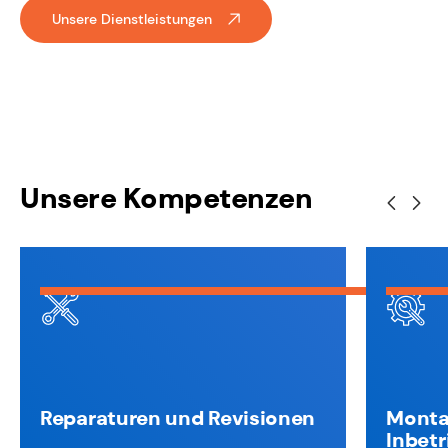
Unsere Dienstleistungen
Unsere Kompetenzen
Reparaturen und Revisionen
Monta
Inbet