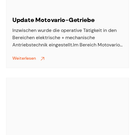
Update Motovario-Getriebe
Inzwischen wurde die operative Tätigkeit in den
Bereichen elektrische + mechanische
Antriebstechnik eingestellt.Im Bereich Motovario-
Getriebe bitten wir Sie mit der Firma Berges
Weiterlesen
Antriebstechnik Kontakt aufzunehmen
(https://www.berges-antriebstechnik.ch/). Sie
haben diesen Bereich übernommen und
unterstützen Sie gerne weiter.Bei den übrigen
Produkten und Komponenten im Antriebstechnik-
Bereich kann Ihnen direkt die jeweilige
Herstellerfirma weiterhelfen.