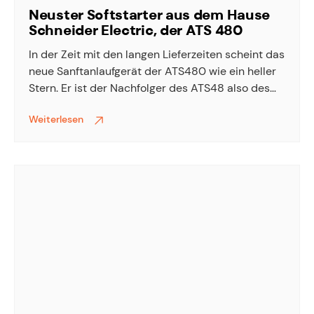
Neuster Softstarter aus dem Hause
Schneider Electric, der ATS 480
In der Zeit mit den langen Lieferzeiten scheint das
neue Sanftanlaufgerät der ATS480 wie ein heller
Stern. Er ist der Nachfolger des ATS48 also des
Rolls-Royce unter der Sanftstarter. Bei der
Weiterlesen
Weiterentwicklung wurde der Altistart neben
einem Klartextdisplay mit allen gängigen
Kommunikationsschnittstellen ausgestattet.