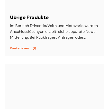
Übrige Produkte
Im Bereich Driventic/Voith und Motovario wurden
Anschlusslösungen erzielt, siehe separate News-
Mitteilung. Bei Rückfragen, Anfragen oder
Bestellungen zu allen übrigen Produkten wenden
Weiterlesen
Sie sich bitte direkt an den Hersteller.