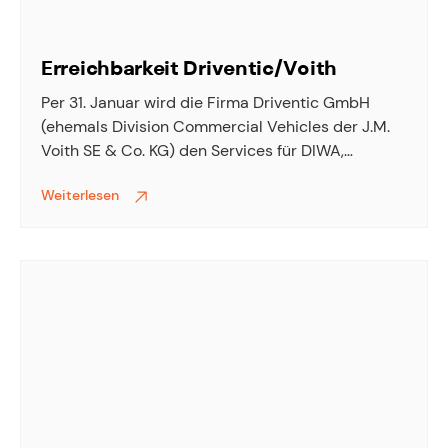
Erreichbarkeit Driventic/Voith
Per 31. Januar wird die Firma Driventic GmbH
(ehemals Division Commercial Vehicles der J.M.
Voith SE & Co. KG) den Services für DIWA,
Retarder und Kompressoren in der Schweiz
Weiterlesen
übernehmen. Weitere Details und die
Kontaktdaten entnehmen Sie bitte direkt aus
beiliegender Kundeninformation.